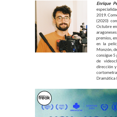
Enrique Pe
especiali
2019. Como 
(2020) con
Octubre en
aragoneses
premios, en
en la pelí
Monzón, den
consigue 5
de videoc
dirección 
cortometr
Dramática 