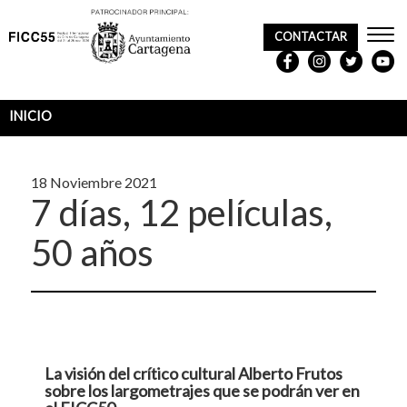
CONTACTAR
REDES
SOCIALES
INICIO
Sobrescribir
enlaces
18 Noviembre 2021
de
7 días, 12 películas,
ayuda
50 años
a
la
navegación
La visión del crítico cultural Alberto Frutos
sobre los largometrajes que se podrán ver en