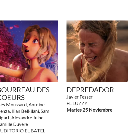
BOURREAU DES
DEPREDADOR
COEURS
Javier Fesser
EL LUZZY
nès Moussard, Antoine
Martes 25 Noviembre
enza, Ilian Belkilani, Sam
ipart, Alexandre Julhe,
amille Duvere
UDITORIO EL BATEL