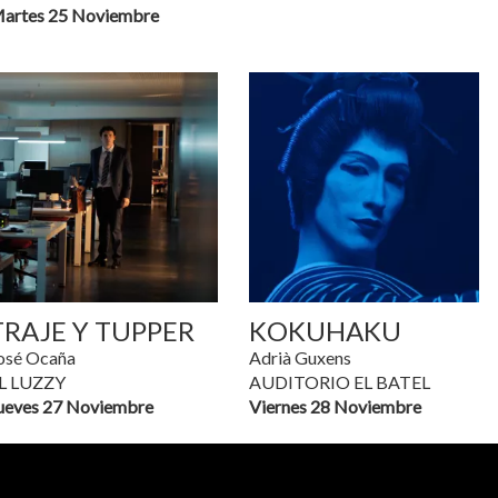
artes 25 Noviembre
TRAJE Y TUPPER
KOKUHAKU
osé Ocaña
Adrià Guxens
L LUZZY
AUDITORIO EL BATEL
ueves 27 Noviembre
Viernes 28 Noviembre