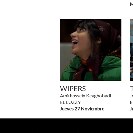
M
WIPERS
Amirhossein Keyghobadi
J
EL LUZZY
E
Jueves 27 Noviembre
J