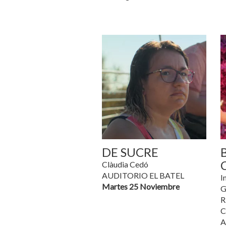
DE SUCRE
Clàudia Cedó
AUDITORIO EL BATEL
I
Martes 25 Noviembre
G
R
C
A