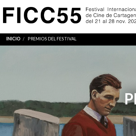
INICIO
PREMIOS DEL FESTIVAL
Sobrescribir
enlaces
de
ayuda
P
a
la
navegación