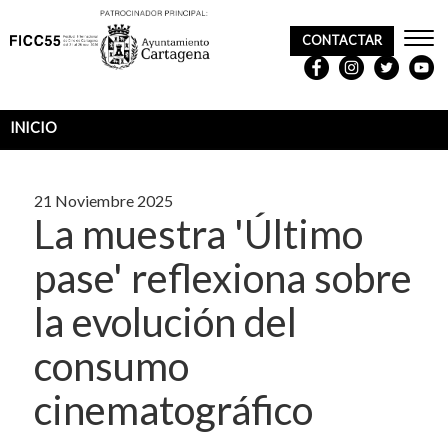
CONTACTAR
REDES
SOCIALES
INICIO
Sobrescribir
enlaces
21 Noviembre 2025
de
La muestra 'Último
ayuda
pase' reflexiona sobre
a
la evolución del
la
navegación
consumo
cinematográfico