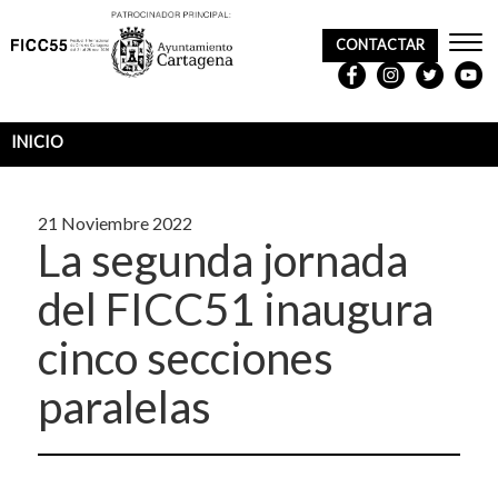
CONTACTAR
REDES
SOCIALES
INICIO
Sobrescribir
enlaces
21 Noviembre 2022
de
La segunda jornada
ayuda
del FICC51 inaugura
a
cinco secciones
la
navegación
paralelas