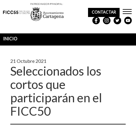
CONTACTAR
REDES
SOCIALES
INICIO
Sobrescribir
enlaces
21 Octubre 2021
de
Seleccionados los
ayuda
cortos que
a
participarán en el
la
navegación
FICC50