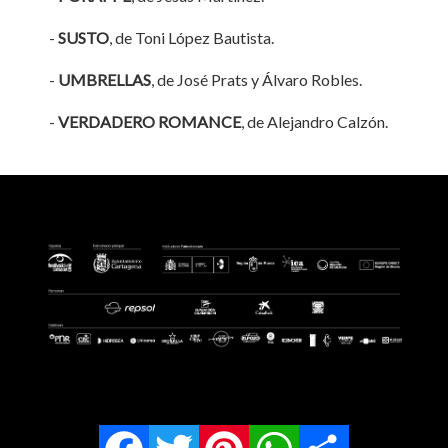
-
SUSTO
, de Toni López Bautista.
-
UMBRELLAS
, de José Prats y Álvaro Robles.
-
VERDADERO ROMANCE
, de Alejandro Calzón.
Facebook
Twitter
Pinterest
WhatsApp
Share
Política de privacidad
•
Contacto