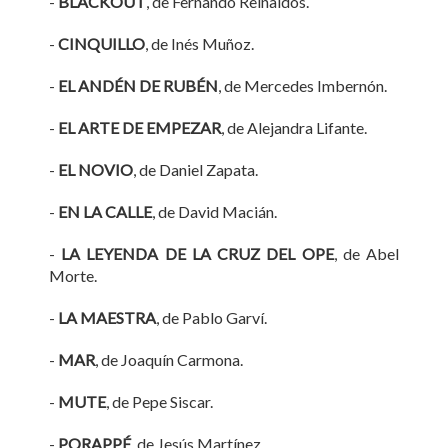
-
BLACKOUT
, de Fernando Reinaldos.
-
CINQUILLO
, de Inés Muñoz.
-
EL ANDÉN DE RUBÉN
, de Mercedes Imbernón.
-
EL ARTE DE EMPEZAR
, de Alejandra Lifante.
-
EL NOVIO
, de Daniel Zapata.
-
EN LA CALLE
, de David Macián.
-
LA LEYENDA DE LA CRUZ DEL OPE
, de Abel
Morte.
-
LA MAESTRA
, de Pablo Garví.
-
MAR
, de Joaquín Carmona.
-
MUTE
, de Pepe Siscar.
-
PORAPPÉ
, de Jesús Martínez.