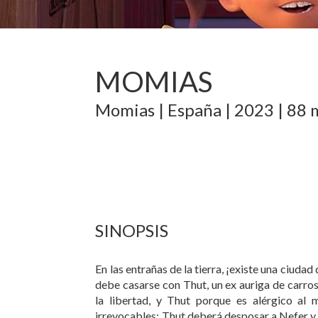
MOMIAS
Momias
|
España
|
2023
|
88 
SINOPSIS
En las entrañas de la tierra, ¡existe una ciud
debe casarse con Thut, un ex auriga de carro
la libertad, y Thut porque es alérgico al 
irrevocables: Thut deberá desposar a Nefer y c