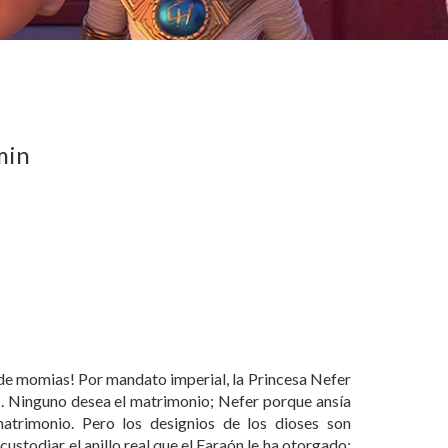
min
ad de momias! Por mandato imperial, la Princesa Nefer
s. Ninguno desea el matrimonio; Nefer porque ansía
matrimonio. Pero los designios de los dioses son
ustodiar el anillo real que el Faraón le ha otorgado;