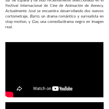
Festival Internacional de Cine de Animación de Annecy.
Actualmente José se encuentra desarrollando dos nuevos
cortometraje,
Barro
, un drama romántico y surrealista en
stop-motion, y
Gas
, una comedia/drama negro en imagen
real.