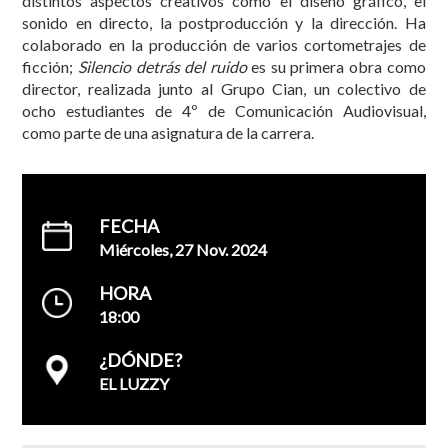
distintos aspectos creativos como el diseño gráfico, el
sonido en directo, la postproducción y la dirección. Ha
colaborado en la producción de varios cortometrajes de
ficción;
Silencio detrás del ruido
es su primera obra como
director, realizada junto al Grupo Cian, un colectivo de
ocho estudiantes de 4º de Comunicación Audiovisual,
como parte de una asignatura de la carrera.
FECHA
Miércoles, 27 Nov. 2024
HORA
18:00
¿DÓNDE?
EL LUZZY