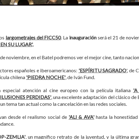
los
largometrajes del FICC50
. La
inauguración
será el 21 de novie
 EN SU LUGAR
',
 de noviembre, en el Batel podremos ver el mejor cine, tanto nacio
ectores españoles e iberoamericanos:
'ESPÍRITU SAGRADO
'
, de 
ícula chilena
'PIEDRA NOCHE'
, de Iván Fund.
 especial atención al cine europeo con la película italiana
'A
 ILUSIONES PERDIDAS'
, una excelente adaptación del clásico de 
un tema tan actual como la cancelación en las redes sociales.
 van desde el realismo social de
'ALI & AVA'
hasta la honestidad
ndance.
OP-ZEMLIA'
, un magnífico retrato de la juventud, y la última g