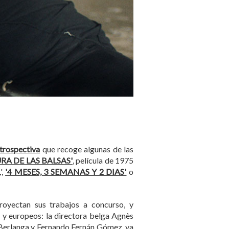
trospectiva
que recoge algunas de las
RA DE LAS BALSAS'
, película de 1975
L
',
'4 MESES, 3 SEMANAS Y 2 DIAS'
o
proyectan sus trabajos a concurso, y
s y europeos: la directora belga Agnès
ía Berlanga y Fernando Fernán Gómez, ya