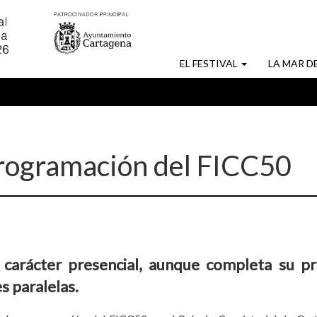
MAIN
EL FESTIVAL
LA MAR D
NAVIGATION
programación del FICC50
r carácter presencial, aunque completa su 
s paralelas.