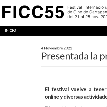
INICIO
Sobrescribir
enlaces
4 Noviembre 2021
de
Presentada la 
ayuda
a
la
navegación
El festival vuelve a tene
online y diversas actividade