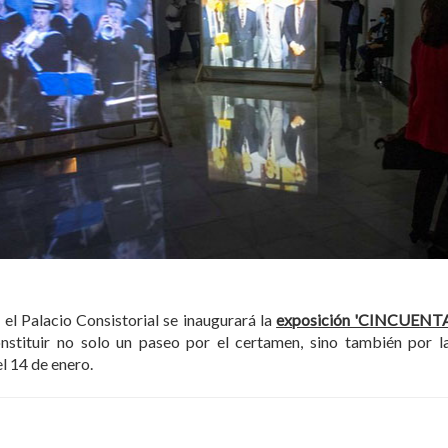
el Palacio Consistorial se inaugurará la
exposición 'CINCUENT
onstituir no solo un paseo por el certamen, sino también por l
l 14 de enero.