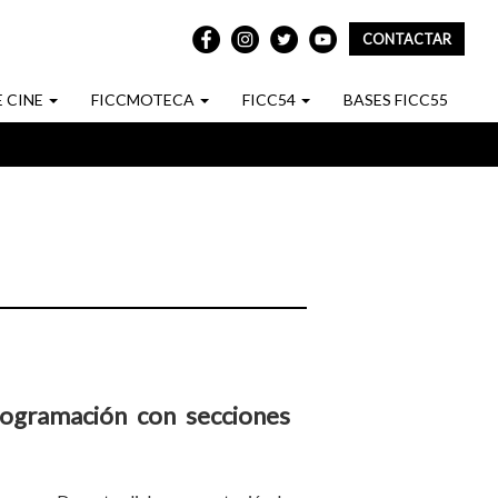
CONTACTAR
REDES
SOCIALES
E CINE
FICCMOTECA
FICC54
BASES FICC55
programación con secciones