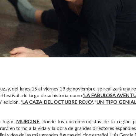
zzy, del lunes 15 al viernes 19 de noviembre, se realizará una
re
 festival a lo largo de su historia, como
'LA FABULOSA AVENTU
V edición,
'LA CAZA DEL OCTUBRE ROJO'
, '
UN TIPO GENIA
n lugar
MURCINE
, donde los cortometrajistas de la región 
girará en torno a la vida y la obra de grandes directores españole
ellini y dos de las más grandes figuras del cine español, Luis Garc