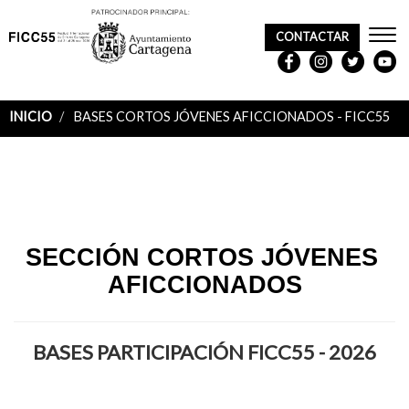
CONTACTAR
REDES
SOCIALES
INICIO
BASES CORTOS JÓVENES AFICCIONADOS - FICC55
Sobrescribir
enlaces
de
ayuda
SECCIÓN CORTOS JÓVENES 
AFICCIONADOS
a
la
BASES PARTICIPACIÓN FICC55 - 2026
navegación