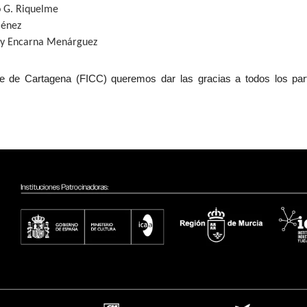
o G. Riquelme
ménez
 y Encarna Menárguez
ne de Cartagena (FICC) queremos dar las gracias a todos los part