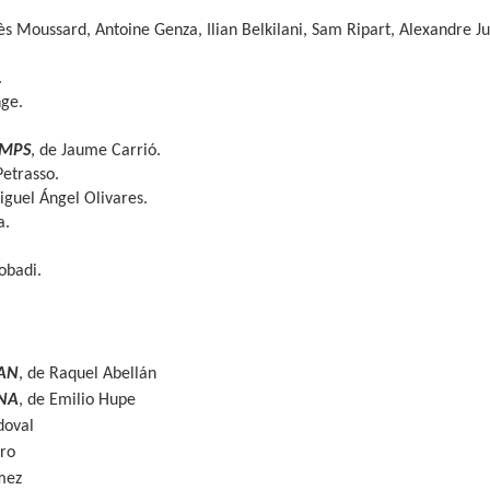
nès Moussard, Antoine Genza, Ilian Belkilani, Sam Ripart, Alexandre J
.
nge.
EMPS
, de Jaume Carrió.
Petrasso.
iguel Ángel Olivares.
a.
obadi.
VAN
, de Raquel Abellán
ANA
, de Emilio Hupe
doval
ro
mez