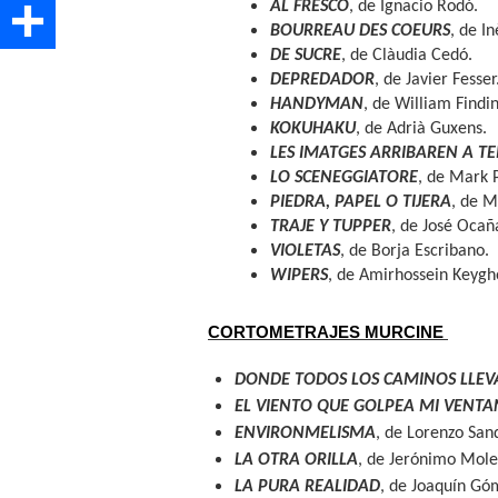
AL FRESCO
, de Ignacio Rodó.
BOURREAU DES COEURS
, de I
DE SUCRE
, de Clàudia Cedó.
DEPREDADOR
, de Javier Fesser
HANDYMAN
, de William Findi
KOKUHAKU
, de Adrià Guxens.
LES IMATGES ARRIBAREN A T
LO SCENEGGIATORE
, de Mark 
PIEDRA, PAPEL O TIJERA
, de M
TRAJE Y TUPPER
, de José Ocañ
VIOLETAS
, de Borja Escribano.
WIPERS
, de Amirhossein Keygh
CORTOMETRAJES MURCINE
DONDE TODOS LOS CAMINOS LLE
EL VIENTO QUE GOLPEA MI VENT
ENVIRONMELISMA
, de Lorenzo San
LA OTRA ORILLA
, de Jerónimo Mole
LA PURA REALIDAD
, de Joaquín Gó